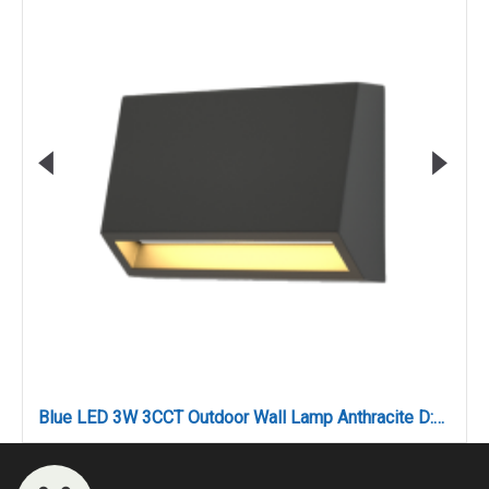
Blue LED 3W 3CCT Outdoor Wall Lamp Anthracite D:10cmx7cm (80202140)