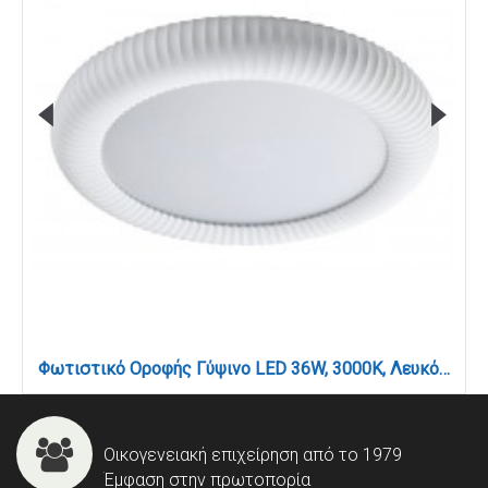
Φωτιστικό Οροφής Γύψινο LED 36W, 3000K, Λευκό, D:40x6,5cm(42054-White)
Οικογενειακή επιχείρηση από το 1979
Έμφαση στην πρωτοπορία