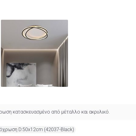
όχρωση κατασκευασμένο από μέταλλο και ακρυλικό.
όχρωση D:50x12cm (42037-Black)