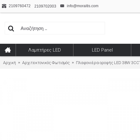
2109760472
info@moraitis.com
2109702003
Λαμπτήρες LED
LED Panel
Αρχική
Αρχιτεκτονικός Φωτισμός
Πλαφονιέρα οροφής LED 38W 3CCT