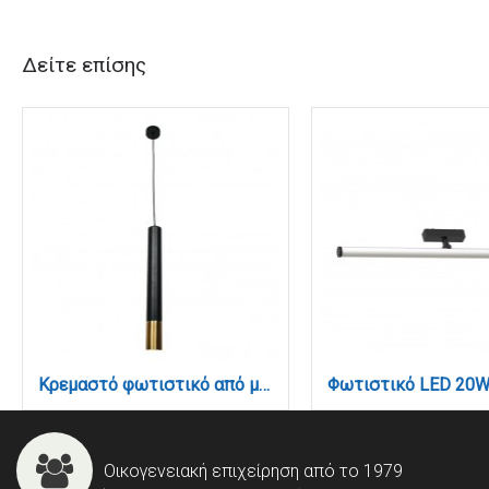
Δείτε επίσης
Κρεμαστό φωτιστικό από μαύρο και χρυσαφί μέταλλο 1XGU10 D:40cm (4013)
Οικογενειακή επιχείρηση από το 1979