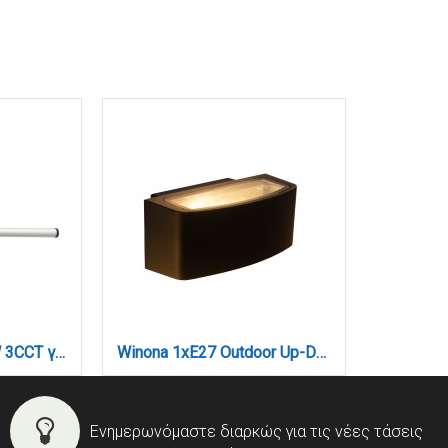
Φωτιστικό LED 20W 3CCT για Ultra-Thin μαγνητική ράγα σε μαύρη απόχρωση (by tuya and zigbee) D:60cmX8,7cm (T05405-BL)
Winona 1xΕ27 Outdoor Up-Down Wall Lamp Black D:90x120x220mm (80205414)
Ενημερωνόμαστε διαρκώς για τις νέες τάσεις