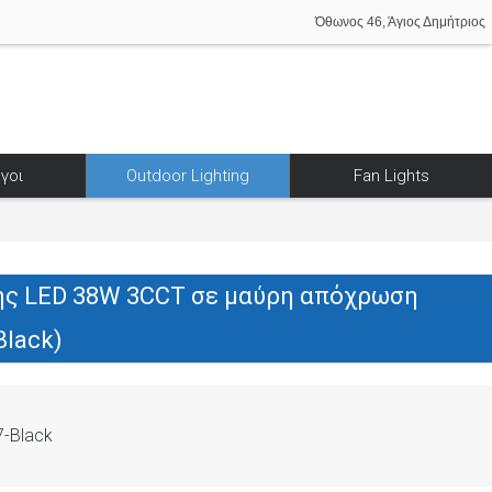
Όθωνος 46, Άγιος Δημήτριος
γοι
Outdoor Lighting
Fan Lights
ς LED 38W 3CCT σε μαύρη απόχρωση
Black)
-Black