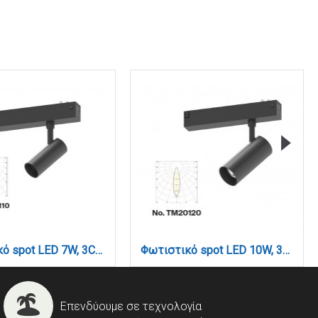
Φωτιστικό spot LED 7W, 3CCT, 24° για μαγνητική ράγα 220V, σε μαύρη απόχρωση D:3,5x8cm (TM20110)
Φωτιστικό spot LED 10W, 3CCT, 24° για μαγνητική ράγα 220V, σε μαύρη απόχρωση D:4,5x10cm (TM20120)
Επενδύουμε σε τεχνολογία