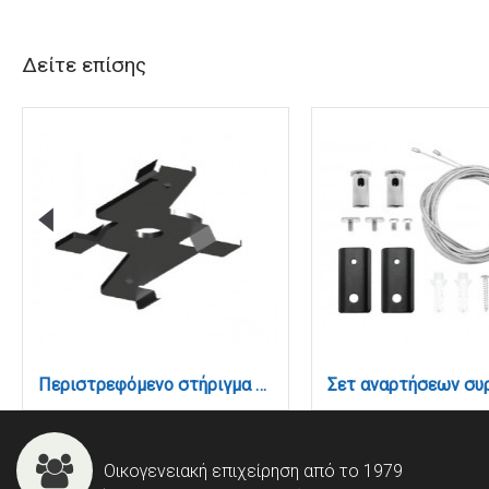
Δείτε επίσης
Περιστρεφόμενο στήριγμα επιφανειακής τοποθέτησης για μαγνητική ράγα 220V, σε μαύρη απόχρωση (TCM2001)
Οικογενειακή επιχείρηση από το 1979