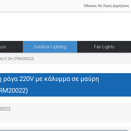
Όθωνος 46, Άγιος Δημήτριος
γοι
Outdoor Lighting
Fan Lights
ση D:2m (TRM20022)
 ράγα 220V με κάλυμμα σε μαύρη
RM20022)
0022