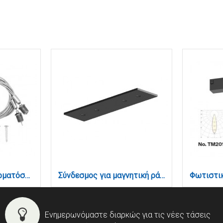
Σετ αναρτήσεων συρματόσχοινα για μαγνητική ράγα 220V , σετ 2 tεμαχίων (TCM2008)
Σύνδεσμος για μαγνητική ράγα 220V σε μαύρη απόχρωση (TCΜ2007)
Ενημερωνόμαστε διαρκώς για τις νέες τάσεις