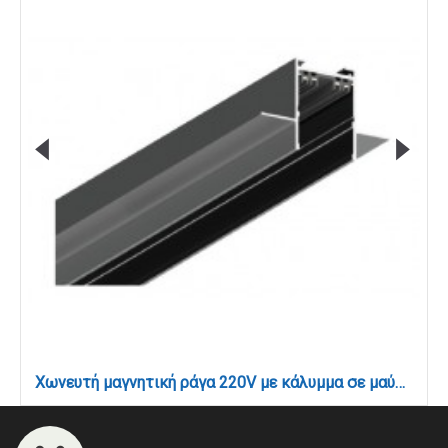
Χωνευτή μαγνητική ράγα 220V με κάλυμμα σε μαύρη απόχρωση D:2m (TRM20022)