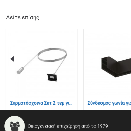
Δείτε επίσης
Συρματόσχοινα Σετ 2 τεμ για μαγνητική ράγα (TC021)
Οικογενειακή επιχείρηση από το 1979