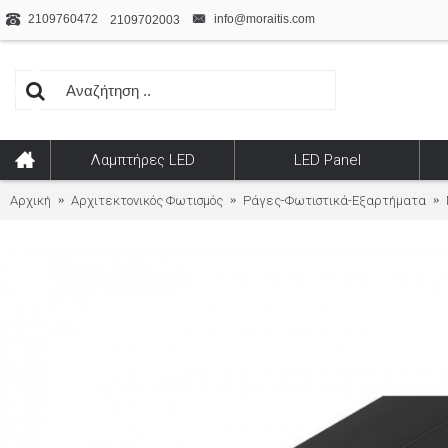
2109760472
info@moraitis.com
2109702003
Λαμπτήρες LED
LED Panel
Αρχική
Αρχιτεκτονικός Φωτισμός
Ράγες-Φωτιστικά-Εξαρτήματα