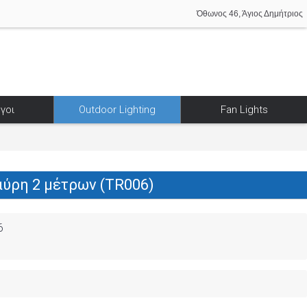
Όθωνος 46, Άγιος Δημήτριος
γοι
Outdoor Lighting
Fan Lights
ύρη 2 μέτρων (TR006)
6