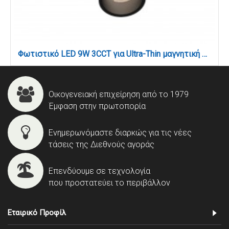
Φωτιστικό LED 9W 3CCT για Ultra-Thin μαγνητική ράγα σε μαύρη απόχρωση (by tuya and zigbee) D:16cmX4,5cm (T05105-BL)
Οικογενειακή επιχείρηση από το 1979
Έμφαση στην πρωτοπορία
Ενημερωνόμαστε διαρκώς για τις νέες
τάσεις της Διεθνούς αγοράς
Επενδύουμε σε τεχνολογία
που προστατεύει το περιβάλλον
Εταιρικό Προφίλ