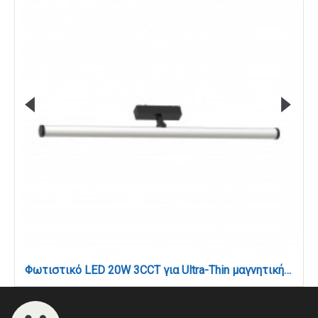
Φωτιστικό LED 20W 3CCT για Ultra-Thin μαγνητική ράγα σε μαύρη απόχρωση (by tuya and zigbee) D:60cmX8,7cm (T05405-BL)