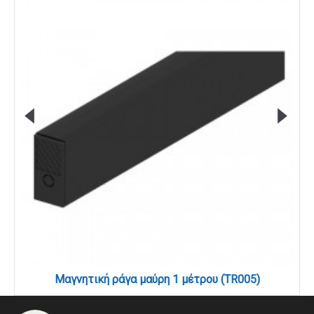
Μαγνητική ράγα μαύρη 1 μέτρου (TR005)