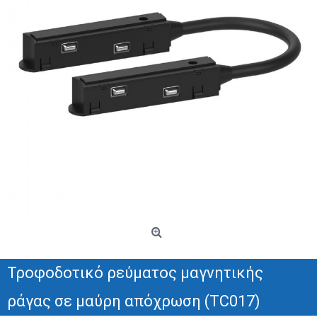
Τροφοδοτικό ρεύματος μαγνητικής
ράγας σε μαύρη απόχρωση (TC017)