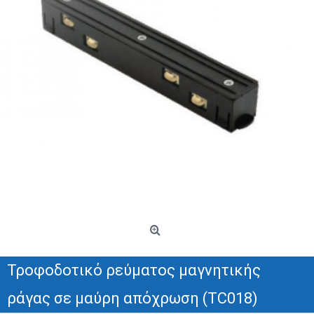
Τροφοδοτικό ρεύματος μαγνητικής
ράγας σε μαύρη απόχρωση (TC018)