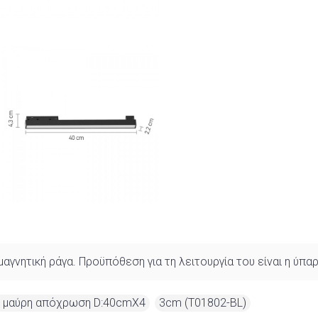
γνητική ράγα. Προϋπόθεση για τη λειτουργία του είναι η ύπαρξ
σε μαύρη απόχρωση D:40cmX4
,
3cm (T01802-BL)