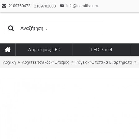
2109760472
info@moraitis.com
2109702003
Λαμπτήρες LED
LED Panel
Αρχική
Αρχιτεκτονικός Φωτισμός
Ράγες-Φωτιστικά-Εξαρτήματα