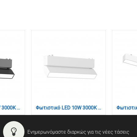
Φωτιστικό LED 10W 3000K για Ultra-Thin μαγνητική ράγα σε μαύρη απόχρωση D:23cmX8cm (T03401-BL)
Φωτιστικό LED 10W 3000K για Ultra-Thin μαγνητική ράγα σε λευκή απόχρωση D:23cmX8cm (T03401-WH)
Ενημερωνόμαστε διαρκώς για τις νέες τάσεις