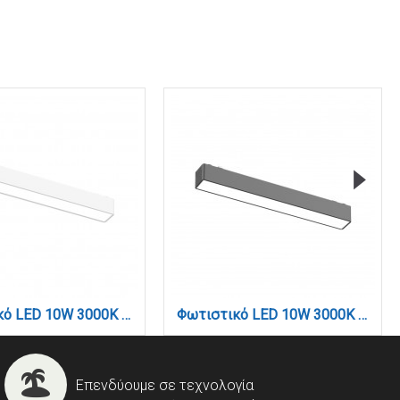
Φωτιστικό LED 10W 3000K για Ultra-Thin μαγνητική ράγα σε λευκή απόχρωση D:23cmX2,4cm (T03001-WH)
Φωτιστικό LED 10W 3000K για Ultra-Thin μαγνητική ράγα σε μαύρη απόχρωση D:23cmX2,4cm (T03001-BL)
Επενδύουμε σε τεχνολογία