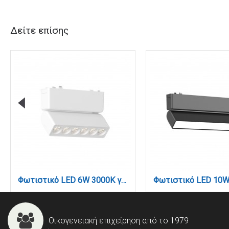
Δείτε επίσης
Φωτιστικό LED 6W 3000K για Ultra-Thin μαγνητική ράγα σε λευκή απόχρωση D:12,2cmX8cm (T03301-WH)
Οικογενειακή επιχείρηση από το 1979