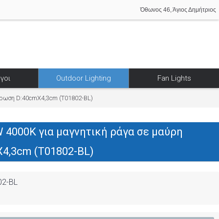
Όθωνος 46, Άγιος Δημήτριος
γοι
Outdoor Lighting
Fan Lights
χρωση D:40cmX4,3cm (T01802-BL)
 4000K για μαγνητική ράγα σε μαύρη
4,3cm (T01802-BL)
02-BL