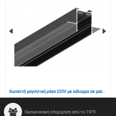
Χωνευτή μαγνητική ράγα 220V με κάλυμμα σε μαύρη απόχρωση D:2m (TRM20022)
Οικογενειακή επιχείρηση από το 1979