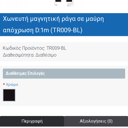
Χωνευτή μαγνητική ράγα σε μαύρη
απόχρωση D:1m (TR009-BL)
Κωδικός Προϊόντος:
TR009-BL
Διαθεσιμότητα:
Διαθέσιμο
Διαθέσιμες Επιλογές
Χρώμα
Περιγραφή
Αξιολογήσεις (0)