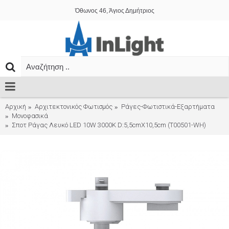
Όθωνος 46, Άγιος Δημήτριος
Αρχική
Αρχιτεκτονικός Φωτισμός
Ράγες-Φωτιστικά-Εξαρτήματα
Μονοφασικά
Σποτ Ράγας Λευκό LED 10W 3000K D:5,5cmX10,5cm (T00501-WH)