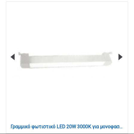
Γραμμικό φωτιστικό LED 20W 3000K για μονοφασική ράγα σε λευκή απόχρωση D:30cmX3,3cm (T02601-WH)