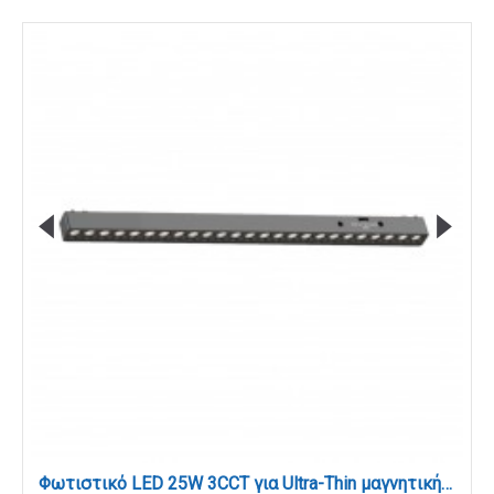
Φωτιστικό LED 25W 3CCT για Ultra-Thin μαγνητική ράγα σε μαύρη απόχρωση D:55,5X2,6X2,4cm (TMU0030-Black)