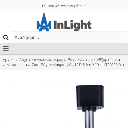
Όθωνος 46, Άγιος Δημήτριος
Αρχική
Αρχιτεκτονικός Φωτισμός
Ράγες-Φωτιστικά-Εξαρτήματα
Μονοφασικά
Σποτ Ράγας Μαύρο 1XGU10 D:5,6cmX19cm (T00300-BL)