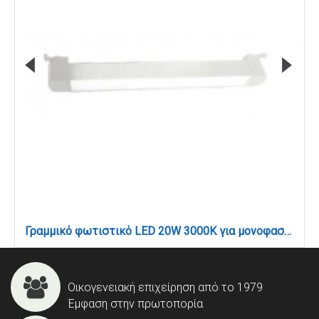
Γραμμικό φωτιστικό LED 20W 3000K για μονοφασική ράγα σε λευκή απόχρωση D:30cmX3,3cm (T02601-WH)
Οικογενειακή επιχείρηση από το 1979
Έμφαση στην πρωτοπορία