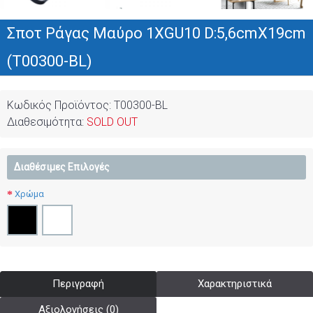
Σποτ Ράγας Μαύρο 1XGU10 D:5,6cmX19cm
(T00300-BL)
Κωδικός Προϊόντος:
T00300-BL
Διαθεσιμότητα:
SOLD OUT
Διαθέσιμες Επιλογές
Χρώμα
Περιγραφή
Χαρακτηριστικά
Αξιολογήσεις (0)