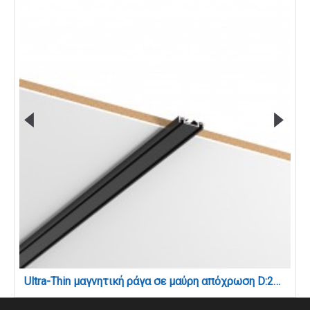
Ultra-Thin μαγνητική ράγα σε μαύρη απόχρωση D:2m (TR008-BL)