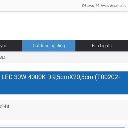
Όθωνος 46, Άγιος Δημήτριος
γοι
Outdoor Lighting
Fan Lights
BL)
LED 30W 4000K D:9,5cmX20,5cm (T00202-
02-BL