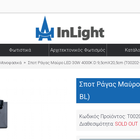
Φωτιστικά
Αρχιτεκτονικός Φωτισμός
Κατάλο
Μονοφασικά
Σποτ Ράγας Μαύρο LED 30W 4000K D:9,5cmX20,5cm (T00202-
Σποτ Ράγας Μαύρο 
BL)
Κωδικός Προϊόντος:
T002
Διαθεσιμότητα:
SOLD OUT