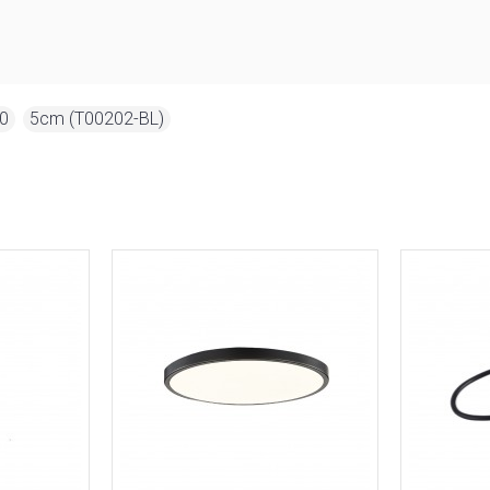
0
,
5cm (T00202-BL)