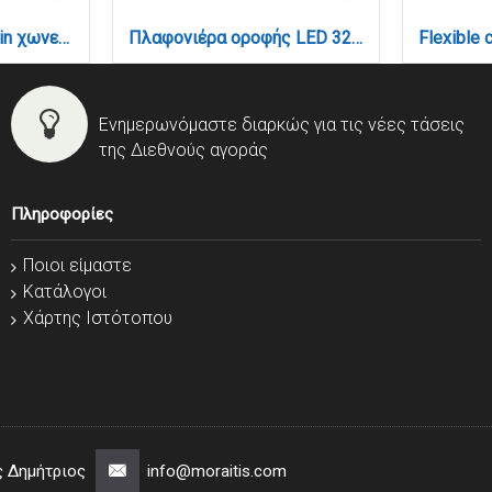
Γωνία 90° για ultra thin χωνευτή ράγα σε λευκή απόχρωση (TC031-White)
Πλαφονιέρα οροφής LED 32W 3CCT (by switch on base) σε μαύρη απόχρωση D:40x2,5cm (42036-C-Black)
Ενημερωνόμαστε διαρκώς για τις νέες τάσεις
της Διεθνούς αγοράς
Πληροφορίες
Ποιοι είμαστε
Κατάλογοι
Χάρτης Ιστότοπου
ς Δημήτριος
info@moraitis.com