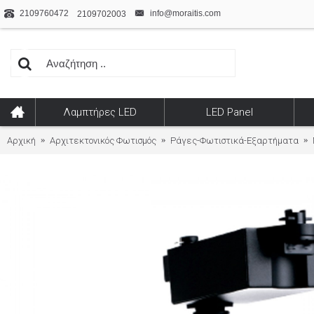
2109760472
info@moraitis.com
2109702003
Λαμπτήρες LED
LED Panel
Αρχική
Αρχιτεκτονικός Φωτισμός
Ράγες-Φωτιστικά-Εξαρτήματα