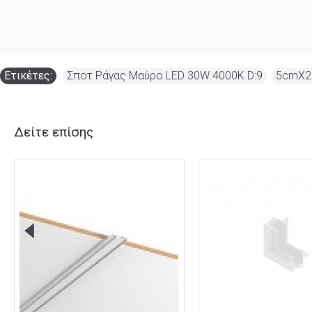
Ετικέτες:
Σποτ Ράγας Μαύρο LED 30W 4000K D:9
,
5cmX2
Δείτε επίσης