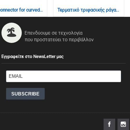
Flexible connector for curved magnetic track 48volt to power (TC034)
Τερματικό τριφασικής ράγας (TC040-Black)
Επενδύουμε σε τεχνολογία
που προστατεύει το περιβάλλον
Εγγραφείτε στο NewsLetter μας
SUBSCRIBE