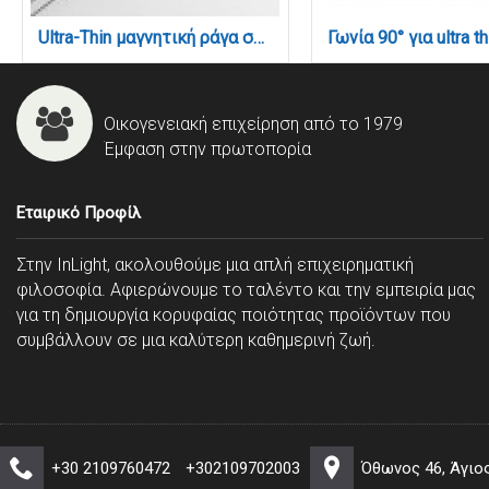
Ultra-Thin μαγνητική ράγα σε λευκή απόχρωση D:3m (TR007-3-White)
Οικογενειακή επιχείρηση από το 1979
Έμφαση στην πρωτοπορία
Εταιρικό Προφίλ
Στην InLight, ακολουθούμε μια απλή επιχειρηματική
φιλοσοφία. Αφιερώνουμε το ταλέντο και την εμπειρία μας
για τη δημιουργία κορυφαίας ποιότητας προϊόντων που
συμβάλλουν σε μια καλύτερη καθημερινή ζωή.
+30 2109760472
+302109702003
Όθωνος 46, Άγιο