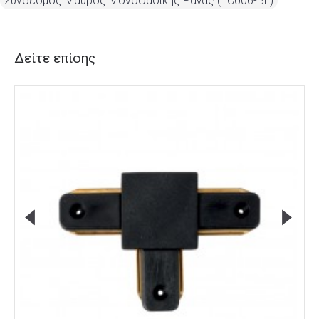
Σύνδεσμος Μαύρος Μονοφασικής Ράγας (TC006-BL)
Δείτε επίσης