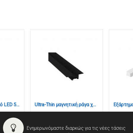
Κρεμαστό Φωτιστικό LED 5W 3CCT για Ultra-Thin μαγνητική ράγα σε μαύρη απόχρωση D:9Χ12cm (TMU0220-Black)
Ultra-Thin μαγνητική ράγα χωνευτή σε μαύρη απόχρωση D:1m (TRU0011-Black)
Ενημερωνόμαστε διαρκώς για τις νέες τάσεις