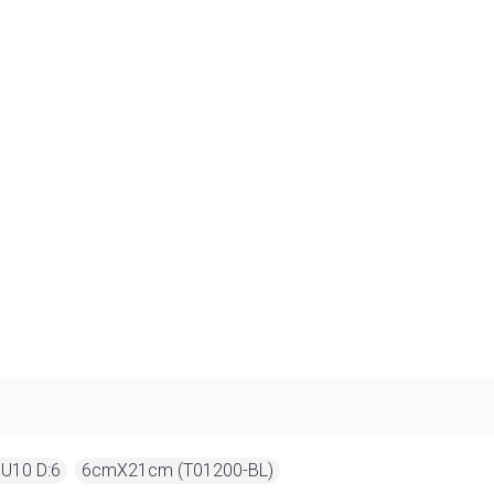
U10 D:6
,
6cmX21cm (T01200-BL)