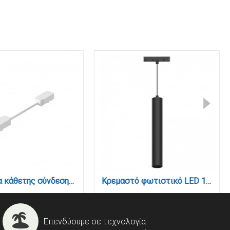
Εξάρτημα κάθετης σύνδεσης για ρευματοδότηση μεταξύ Ultra Thin ράγών σε λευκή απόχρωση (TC029-White)
Κρεμαστό φωτιστικό LED 10W 3CCT για μαγνητική ράγα σε μαύρη απόχρωση D:3X40cm (TM0130-Black)
Επενδύουμε σε τεχνολογία