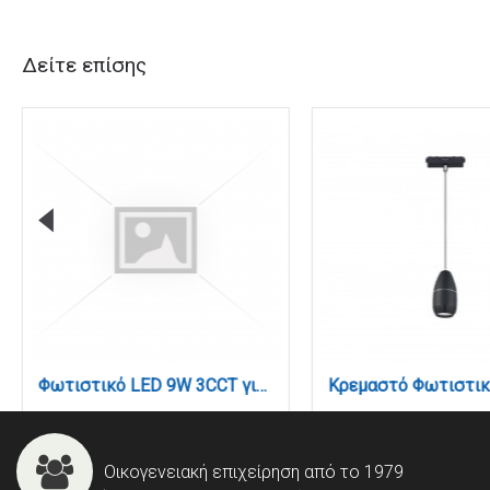
Δείτε επίσης
Φωτιστικό LED 9W 3CCT για Ultra-Thin μαγνητική ράγα σε μαύρη απόχρωση D:4,4X16cm (TMU0130-Black)
Οικογενειακή επιχείρηση από το 1979