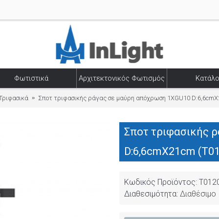
Φωτιστικά
Αρχιτεκτονικός Φωτισμός
Κατάλο
Τριφασικά
Σποτ τριφασικής ράγας σε μαύρη απόχρωση 1XGU10 D:6,6cmX
Σποτ τριφασικής 
D:6,6cmX21cm (T01
Κωδικός Προϊόντος:
T012
Διαθεσιμότητα:
Διαθέσιμο