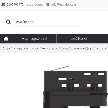
2109760472
info@moraitis.com
2109702003
Λαμπτήρες LED
LED Panel
Αρχική
Αρχιτεκτονικός Φωτισμός
Ράγες-Φωτιστικά-Εξαρτήματα