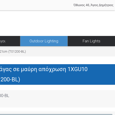
Όθωνος 46, Άγιος Δημήτριος
γοι
Outdoor Lighting
Fan Lights
21cm (T01200-BL)
ράγας σε μαύρη απόχρωση 1XGU10
200-BL)
00-BL