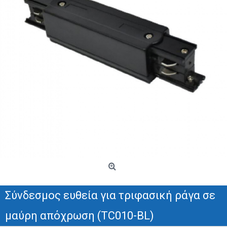
Σύνδεσμος ευθεία για τριφασική ράγα σε
μαύρη απόχρωση (TC010-BL)