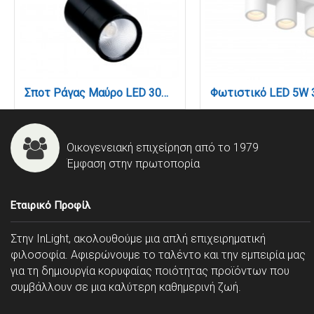
Σποτ Ράγας Μαύρο LED 30W 4000K D:9,5cmX20,5cm (T00202-BL)
Οικογενειακή επιχείρηση από το 1979
Έμφαση στην πρωτοπορία
Εταιρικό Προφίλ
Στην InLight, ακολουθούμε μια απλή επιχειρηματική
φιλοσοφία. Αφιερώνουμε το ταλέντο και την εμπειρία μας
για τη δημιουργία κορυφαίας ποιότητας προϊόντων που
συμβάλλουν σε μια καλύτερη καθημερινή ζωή.