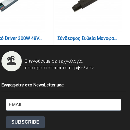
Εξωτερικό Driver 300W 48V για Ultra-Thin μαγνητική ράγα (TD008)
Σύνδεσμος Ευθεία Μονοφασικής Ράγας σε μαύρη απόχρωση (TC1-035-Black)
Επενδύουμε σε τεχνολογία
που προστατεύει το περιβάλλον
Εγγραφείτε στο NewsLetter μας
SUBSCRIBE