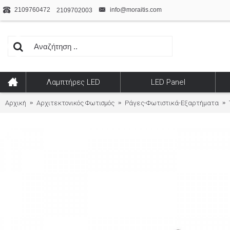
2109760472
info@moraitis.com
2109702003
Λαμπτήρες LED
LED Panel
Αρχική
Αρχιτεκτονικός Φωτισμός
Ράγες-Φωτιστικά-Εξαρτήματα