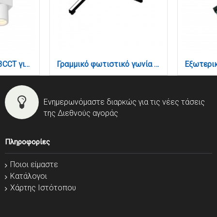
Φωτιστικό LED 5W 3CCT για Ultra-Thin μαγνητική ράγα σε λευκή απόχρωση (by tuya and zigbee) D:12,2cmX5,5cm (T05005-WH)
Γραμμικό φωτιστικό γωνία LED 24W 4000K για μαγνητική ράγα σε μαύρη απόχρωση D:30cmX30cm (T05702-BL)
Ενημερωνόμαστε διαρκώς για τις νέες τάσεις
της Διεθνούς αγοράς
Πληροφορίες
Ποιοι είμαστε
Κατάλογοι
Χάρτης Ιστότοπου