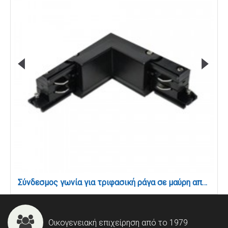
Σύνδεσμος γωνία για τριφασική ράγα σε μαύρη απόχρωση (TC011-BL)
Οικογενειακή επιχείρηση από το 1979