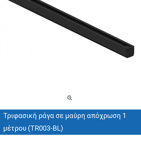
Τριφασική ράγα σε μαύρη απόχρωση 1
μέτρου (TR003-BL)