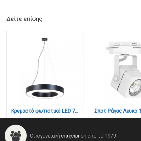
Δείτε επίσης
Κρεμαστό φωτιστικό LED 70W 3000K σε μαύρη απόχρωση D:120cm (6041-120-BL)
Οικογενειακή επιχείρηση από το 1979