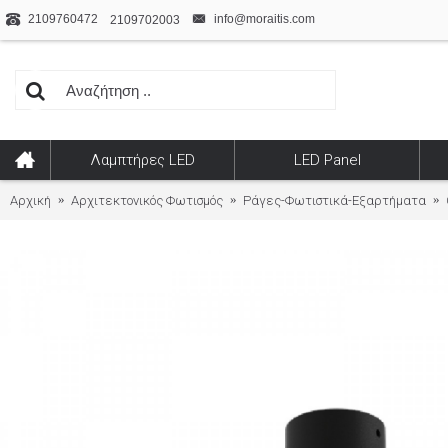
2109760472
info@moraitis.com
2109702003
Λαμπτήρες LED
LED Panel
Αρχική
Αρχιτεκτονικός Φωτισμός
Ράγες-Φωτιστικά-Εξαρτήματα