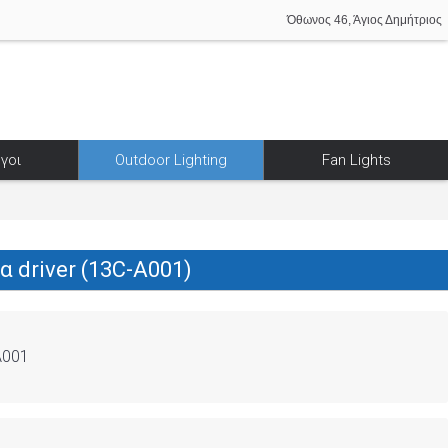
Όθωνος 46, Άγιος Δημήτριος
γοι
Outdoor Lighting
Fan Lights
α driver (13C-A001)
A001