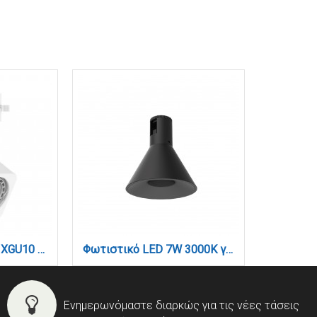
Σποτ Ράγας Λευκό 1XGU10 D:8cmX14cm (T00700-WH)
Φωτιστικό LED 7W 3000K για Chandler Track σε μαύρη απόχρωση D:9mx10,5cm (13C-00091)
Ενημερωνόμαστε διαρκώς για τις νέες τάσεις