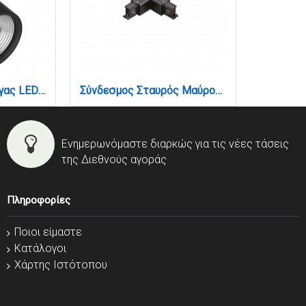
Σποτ μαγνητικής ράγας LED 10W 4000K σε μαύρη απόχρωση D:8cmX12,7cm (T02102-BL)
Σύνδεσμος Σταυρός Μαύρος Μονοφασικής Ράγας (TC1-031-BL)
Ενημερωνόμαστε διαρκώς για τις νέες τάσεις
της Διεθνούς αγοράς
Πληροφορίες
Ποιοι είμαστε
Κατάλογοι
Χάρτης Ιστότοπου