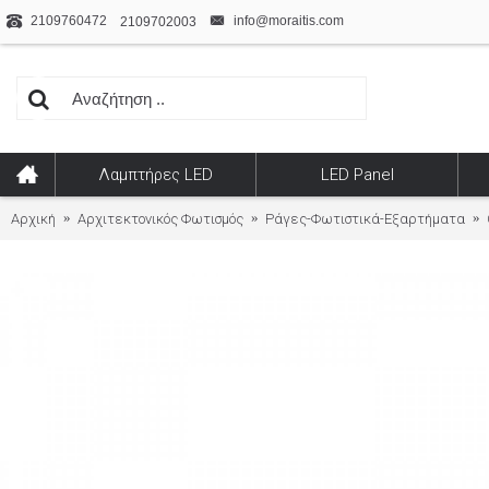
2109760472
info@moraitis.com
2109702003
Λαμπτήρες LED
LED Panel
Αρχική
Αρχιτεκτονικός Φωτισμός
Ράγες-Φωτιστικά-Εξαρτήματα