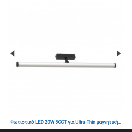
Φωτιστικό LED 20W 3CCT για Ultra-Thin μαγνητική ράγα σε μαύρη απόχρωση (by tuya and zigbee) D:60cmX8,7cm (T05405-BL)