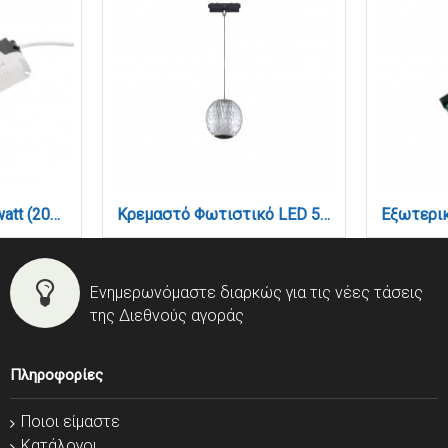
Driver LED Panel 18watt (201800)
Κρεμαστό Φωτιστικό LED 5W 3CCT για Ultra-Thin μαγνητική ράγα σε μαύρη απόχρωση D:10,2cm (TMU0230-Black)
Ενημερωνόμαστε διαρκώς για τις νέες τάσεις
της Διεθνούς αγοράς
Πληροφορίες
Ποιοι είμαστε
Κατάλογοι