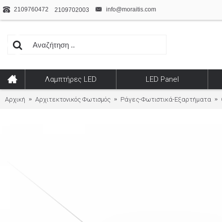
2109760472
info@moraitis.com
2109702003
Λαμπτήρες LED
LED Panel
Αρχική
Αρχιτεκτονικός Φωτισμός
Ράγες-Φωτιστικά-Εξαρτήματα