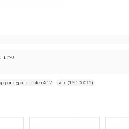
r ράγα.
μαύρη απόχρωση D:4cmX12
,
5cm (13C-00011)