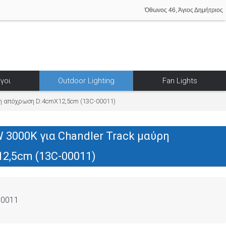
Όθωνος 46, Άγιος Δημήτριος
γοι
Outdoor Lighting
Fan Lights
ρη απόχρωση D:4cmX12,5cm (13C-00011)
 3000K για Chandler Track μαύρη
2,5cm (13C-00011)
00011