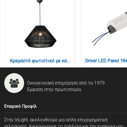
Κρεμαστό φωτιστικό με καπέλο απο ίνα 1xE27 D:45cm (4057-B)
Οικογενειακή επιχείρηση από το 1979
Έμφαση στην πρωτοπορία
Εταιρικό Προφίλ
Στην InLight, ακολουθούμε μια απλή επιχειρηματική
φιλοσοφία. Αφιερώνουμε το ταλέντο και την εμπειρία μας