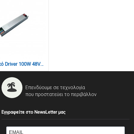
Εξωτερικό Driver 100W 48V για Ultra-Thin μαγνητική ράγα (TD009)
Επενδύουμε σε τεχνολογία
που προστατεύει το περιβάλλον
Εγγραφείτε στο NewsLetter μας