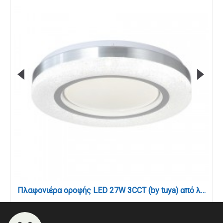
Πλαφονιέρα οροφής LED 27W 3CCT (by tuya) από λευκό και ασημί ακρυλικό D:40cm (42016-B)