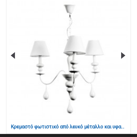
Κρεμαστό φωτιστικό από λευκό μέταλλο και υφασμάτινο καπέλο (5295-3Φ-Λευκό)