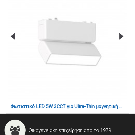
Φωτιστικό LED 5W 3CCT για Ultra-Thin μαγνητική ράγα σε λευκή απόχρωση (by tuya and zigbee) D:12,8cmX8cm (T04905-WH)
Οικογενειακή επιχείρηση από το 1979