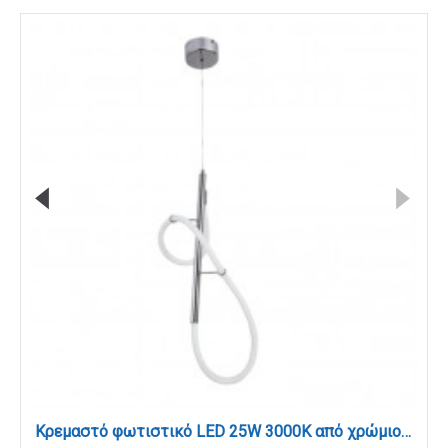
Κρεμαστό φωτιστικό LED 25W 3000K από χρώμιο μέταλλο και σωλήνα σιλικόνης D:65cm (6015-CH)