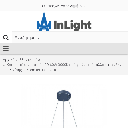
Όθωνος 46, Άγιος Δημήτριος
Αρχική
Εξαντλημένο
Κρεμαστό φωτιστικό LED 60W 3000K από χρώμιο μέταλλο και σωλήνα
σιλικόνης D:60cm (6017-B-CH)