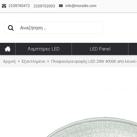
2109760472
info@moraitis.com
2109702003
Λαμπτήρες LED
LED Panel
Αρχική
Εξαντλημένο
Πλαφονιέρα οροφής LED 24W 4000K από λευκό 