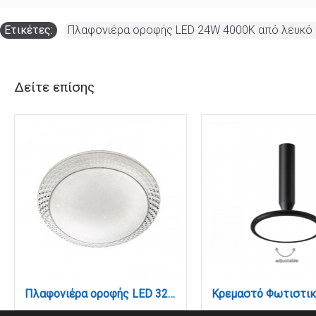
Ετικέτες:
Πλαφονιέρα οροφής LED 24W 4000K από λευκό 
Δείτε επίσης
Πλαφονιέρα οροφής LED 32W 4000K από λευκό ακρυλικό D:50cm (42164-Α-Λευκό)