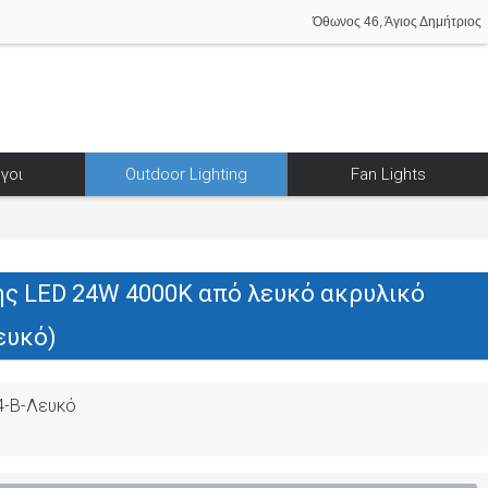
Όθωνος 46, Άγιος Δημήτριος
γοι
Outdoor Lighting
Fan Lights
ς LED 24W 4000K από λευκό ακρυλικό
ευκό)
4-Β-Λευκό