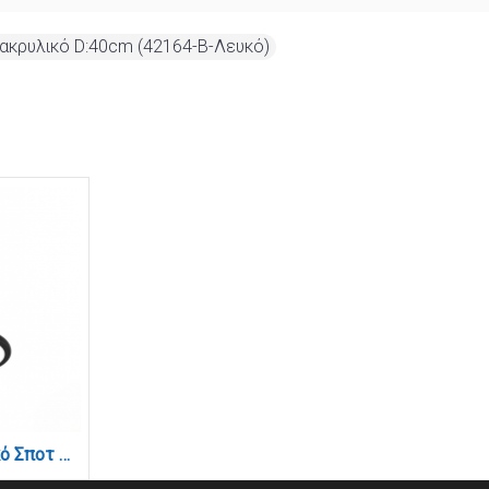
ακρυλικό D:40cm (42164-Β-Λευκό)
Κρεμαστό Φωτιστικό Σποτ LED 12W, 3CCT, Μαύρο, 120°, D:18x22.2cm (9092-Black)