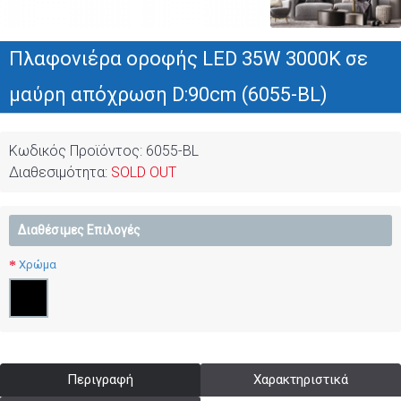
Πλαφονιέρα οροφής LED 35W 3000Κ σε
μαύρη απόχρωση D:90cm (6055-BL)
Κωδικός Προϊόντος:
6055-BL
Διαθεσιμότητα:
SOLD OUT
Διαθέσιμες Επιλογές
Χρώμα
Περιγραφή
Χαρακτηριστικά