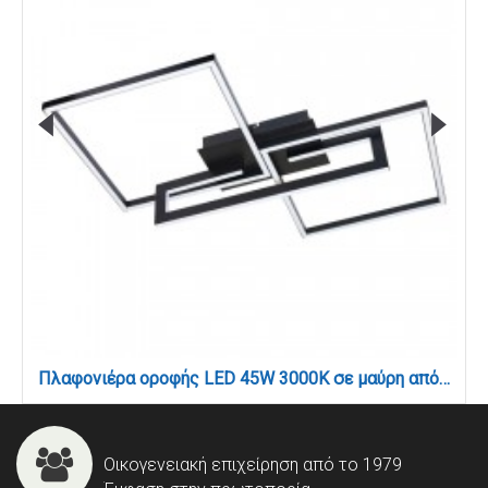
Πλαφονιέρα οροφής LED 45W 3000Κ σε μαύρη απόχρωση D:70cm (6053-BL)
Οικογενειακή επιχείρηση από το 1979