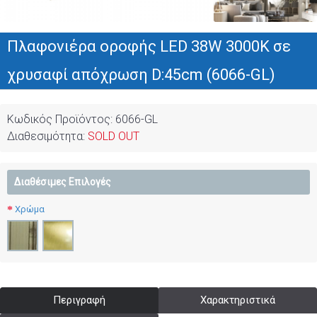
Πλαφονιέρα οροφής LED 38W 3000Κ σε
χρυσαφί απόχρωση D:45cm (6066-GL)
Κωδικός Προϊόντος:
6066-GL
Διαθεσιμότητα:
SOLD OUT
Διαθέσιμες Επιλογές
Χρώμα
Περιγραφή
Χαρακτηριστικά