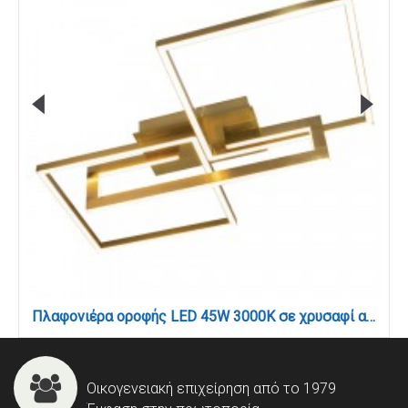
Πλαφονιέρα οροφής LED 45W 3000Κ σε χρυσαφί απόχρωση D:70cm (6054-GL)
Οικογενειακή επιχείρηση από το 1979