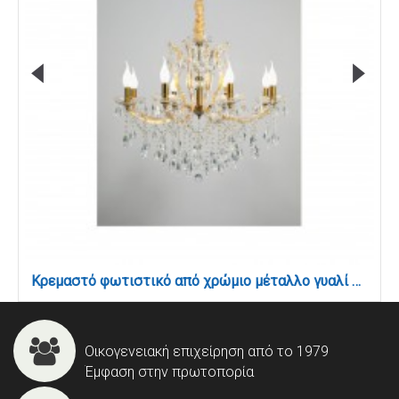
Κρεμαστό φωτιστικό από χρώμιο μέταλλο γυαλί και κρύσταλλα 8XE14 D:80cm (5244-8-Χρώμιο)
Οικογενειακή επιχείρηση από το 1979
Έμφαση στην πρωτοπορία