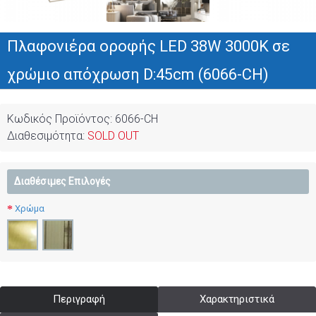
Πλαφονιέρα οροφής LED 38W 3000Κ σε
χρώμιο απόχρωση D:45cm (6066-CH)
Κωδικός Προϊόντος:
6066-CH
Διαθεσιμότητα:
SOLD OUT
Διαθέσιμες Επιλογές
Χρώμα
Περιγραφή
Χαρακτηριστικά