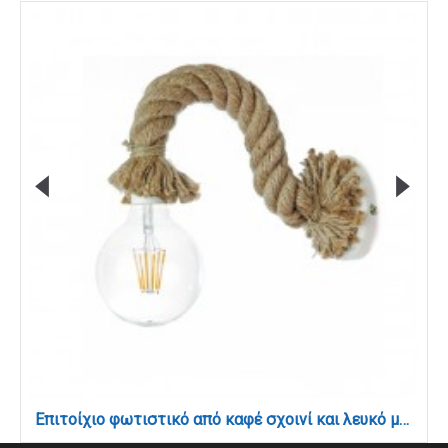
Επιτοίχιο φωτιστικό από καφέ σχοινί και λευκό μέταλλο 1XE27 D:25cm (43367-WH)