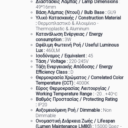
Διαστάσεις Λάμπας / Lamp Dimensions
:
49
*16mm
Βάση Λάμπας (Ντουί) / Bulb Base :
GU9
Υλικό Κατασκευής / Construction Material
:
Θερμοπλαστικό & Αλουμίνιο -
Thermoplastic & Aluminum
Κατανάλωση Ενέργειας / Energy
consumption :
3W
Ωφέλιμη Φωτεινή Ροή / Useful Luminous
Lux :
46
0LM
Ισοδύναμος / Equivalent :
45
Τάση / Voltage :
22
0-245V
Τάξη Ενεργειακής Απόδοσης / Energy
Efficiency Class :
D
Θερμοκρασία
Χρώματος
/ Correlated Color
Temperature (CCT) :
4
000K
Εύρος Θερμοκρασίας Λειτουργίας /
Working Temp
e
rature Range :
-20...+40
°C
Βαθμός Προστασίας / Protecting Rating
:
IP20
Αυξομειούμενη Ροή / Dimmable :
Non
Dimmable
Ονομαστική Διάρκεια Ζωής / Lifespan
(Lumen Maintenance LM80) :
1
5000 Ώρες -