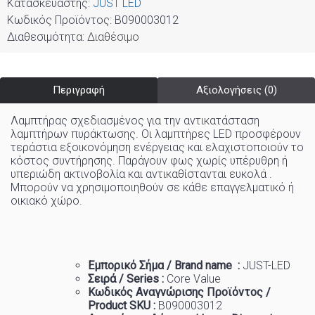
Κατασκευαστής:
JUST LED
Κωδικός Προϊόντος:
B090003012
Διαθεσιμότητα:
Διαθέσιμο
Περιγραφή
Αξιολογήσεις (0)
Λαμπτήρας σχεδιασμένος για την αντικατάσταση
λαμπτήρων πυράκτωσης. Οι λαμπτήρες LED προσφέρουν
τεράστια εξοικονόμηση ενέργειας και ελαχιστοποιούν το
κόστος συντήρησης. Παράγουν φως χωρίς υπέρυθρη ή
υπεριώδη ακτινοβολία και αντικαθίστανται ευκολά .
Μπορούν να χρησιμοποιηθούν σε κάθε επαγγελματικό ή
οικιακό χώρo
.
Εμπορικό
Σήμα
/ Brand name :
JUST-LED
Σειρά / Series :
Core
Value
Κωδικός Αναγνώρισης Προϊόντος /
Product SKU :
B090003012