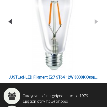
JUSTLed-LED Filament Ε27 ST64 12W 3000K Θερμό (B276412101)
Οικογενειακή επιχείρηση από το 1979
Έμφαση στην πρωτοπορία