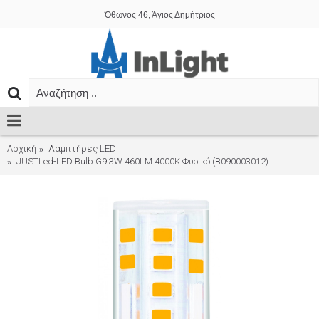
Όθωνος 46, Άγιος Δημήτριος
Αρχική
Λαμπτήρες LED
JUSTLed-LED Bulb G9 3W 460LM 4000K Φυσικό (B090003012)