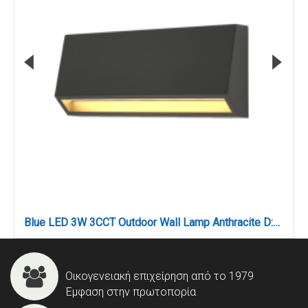
Blue LED 3W 3CCT Outdoor Wall Lamp Anthracite D:16cmx7cm (80202240)
Οικογενειακή επιχείρηση από το 1979
Έμφαση στην πρωτοπορία