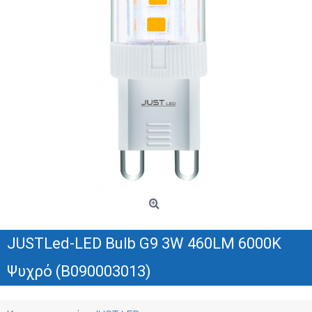
JUSTLed-LED Bulb G9 3W 460LM 6000K
Ψυχρό (B090003013)