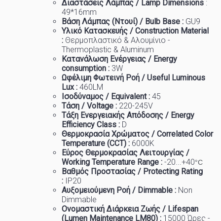
Διαστάσεις Λάμπας / Lamp Dimensions
:
49
*16mm
Βάση Λάμπας (Ντουί) / Bulb Base :
GU9
Υλικό Κατασκευής / Construction Material
:
Θερμοπλαστικό & Αλουμίνιο -
Thermoplastic & Aluminum
Κατανάλωση Ενέργειας / Energy
consumption :
3W
Ωφέλιμη Φωτεινή Ροή / Useful Luminous
Lux :
46
0LM
Ισοδύναμος / Equivalent :
45
Τάση / Voltage :
22
0-245V
Τάξη Ενεργειακής Απόδοσης / Energy
Efficiency Class :
D
Θερμοκρασία
Χρώματος
/ Correlated Color
Temperature (CCT) :
6
000K
Εύρος Θερμοκρασίας Λειτουργίας /
Working Temp
e
rature Range :
-20...+40
°C
Βαθμός Προστασίας / Protecting Rating
:
IP20
Αυξομειούμενη Ροή / Dimmable :
Non
Dimmable
Ονομαστική Διάρκεια Ζωής / Lifespan
(Lumen Maintenance LM80) :
1
5000 Ώρες -