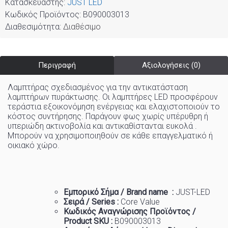
Κατασκευαστής:
JUST LED
Κωδικός Προϊόντος:
B090003013
Διαθεσιμότητα:
Διαθέσιμο
Περιγραφή
Αξιολογήσεις (0)
Λαμπτήρας σχεδιασμένος για την αντικατάσταση
λαμπτήρων πυράκτωσης. Οι λαμπτήρες LED προσφέρουν
τεράστια εξοικονόμηση ενέργειας και ελαχιστοποιούν το
κόστος συντήρησης. Παράγουν φως χωρίς υπέρυθρη ή
υπεριώδη ακτινοβολία και αντικαθίστανται ευκολά .
Μπορούν να χρησιμοποιηθούν σε κάθε επαγγελματικό ή
οικιακό χώρo
.
Εμπορικό
Σήμα
/ Brand name :
JUST-LED
Σειρά / Series :
Core
Value
Κωδικός Αναγνώρισης Προϊόντος /
Product SKU :
B090003013