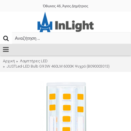
Όθωνος 46, Άγιος Δημήτριος
Αρχική
Λαμπτήρες LED
JUSTLed-LED Bulb G9 3W 460LM 6000K Ψυχρό (B090003013)