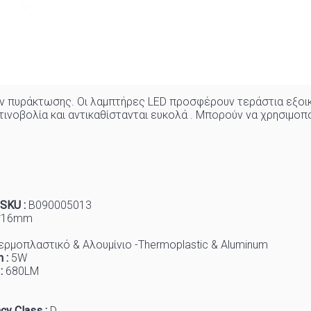
ν πυράκτωσης. Οι λαμπτήρες LED προσφέρουν τεράστια εξοικ
νοβολία και αντικαθίστανται ευκολά . Μπορούν να χρησιμοπ
 SKU :
B090005013
*16mm
ερμοπλαστικό & Αλουμίνιο -Thermoplastic & Aluminum
 :
5W
 :
68
0LM
cy Class :
D