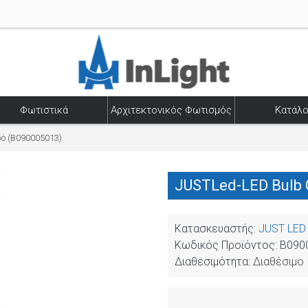
Φωτιστικά
Αρχιτεκτονικός Φωτισμός
Κατάλο
ό (B090005013)
JUSTLed-LED Bulb
Κατασκευαστής:
JUST LED
Κωδικός Προϊόντος:
B090
Διαθεσιμότητα:
Διαθέσιμο