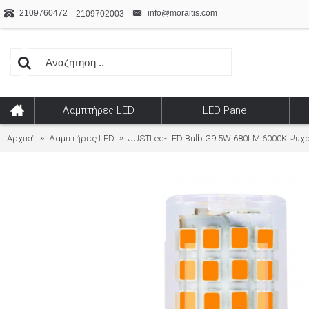
2109760472
info@moraitis.com
2109702003
Λαμπτήρες LED
LED Panel
Αρχική
Λαμπτήρες LED
JUSTLed-LED Bulb G9 5W 680LM 6000K Ψυχρ