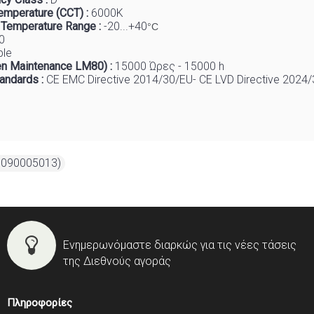
emperature (CCT) :
6
000K
 Temp
e
rature Range :
-20...+40
°C
0
ble
n Maintenance LM80) :
1
5000 Ώρες - 15000 h
tandards :
CE EMC Directive 2014/30/EU- CE LVD Directive 2024
B090005013)
Ενημερωνόμαστε διαρκώς για τις νέες τάσεις
της Διεθνούς αγοράς
Πληροφορίες