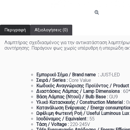
Περιγραφή
Αξιολογήσεις (0)
Λαμπτήρας σχεδιασμένος για την αντικατάσταση λαμπτήρω
συντήρησης. Παράγουν φως χωρίς υπέρυθρη ή υπεριώδη ακτι
Εμπορικό
Σήμα
/ Brand name :
JUST-LED
Σειρά / Series :
Core
Value
Κωδικός Αναγνώρισης Προϊόντος / Product
Διαστάσεις Λάμπας / Lamp Dimensions
: 60
Βάση Λάμπας (Ντουί) / Bulb Base :
GU9
Υλικό Κατασκευής / Construction Material :
Θ
Κατανάλωση Ενέργειας / Energy consumption
Ωφέλιμη Φωτεινή Ροή / Useful Luminous Lux
Ισοδύναμος / Equivalent :
5
5
Τάση / Voltage :
22
0-245V
Τάξη Ενεργειακής Απόδοσης / Energy Efficien