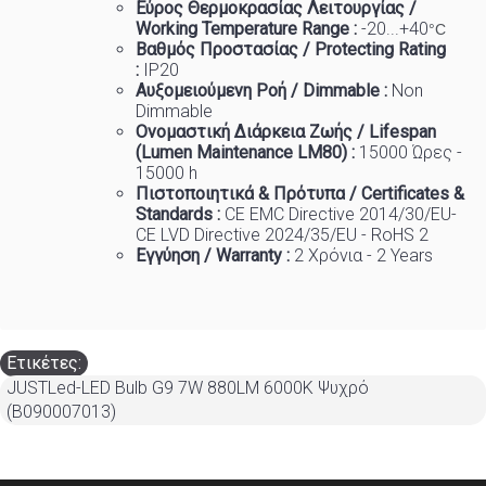
Εύρος Θερμοκρασίας Λειτουργίας /
Working Temp
e
rature Range :
-20...+40
°C
Βαθμός Προστασίας / Protecting Rating
:
IP20
Αυξομειούμενη Ροή / Dimmable :
Non
Dimmable
Ονομαστική Διάρκεια Ζωής / Lifespan
(Lumen Maintenance LM80) :
1
5000 Ώρες -
15000 h
Πιστοποιητικά
&
Πρότυπα
/ Certificates &
Standards :
CE EMC Directive 2014/30/EU-
CE LVD Directive 2024/35/EU - RoHS 2
Εγγύηση / Warranty :
2 Χρόνια - 2 Years
Ετικέτες:
JUSTLed-LED Bulb G9 7W 880LM 6000K Ψυχρό
(B090007013)