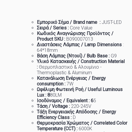
Εμπορικό
Σήμα
/ Brand name :
JUST-LED
Σειρά / Series :
Core
Value
Κωδικός Αναγνώρισης Προϊόντος /
Product SKU :
B090007013
Διαστάσεις Λάμπας / Lamp Dimensions
:
64
*18mm
Βάση Λάμπας (Ντουί) / Bulb Base :
G9
Υλικό Κατασκευής / Construction Material
:
Θερμοπλαστικό & Αλουμίνιο -
Thermoplastic & Aluminum
Κατανάλωση Ενέργειας / Energy
consumption :
7W
Ωφέλιμη Φωτεινή Ροή / Useful Luminous
Lux : 8
8
0LM
Ισοδύναμος / Equivalent : 6
5
Τάση / Voltage :
22
0-245V
Τάξη Ενεργειακής Απόδοσης / Energy
Efficiency Class :
D
Θερμοκρασία
Χρώματος
/ Correlated Color
Temperature (CCT) :
6
000K