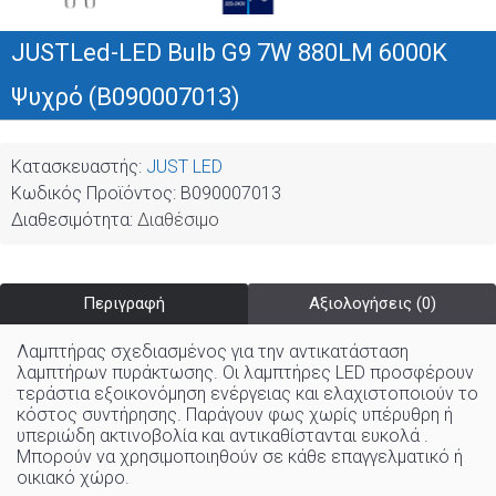
JUSTLed-LED Bulb G9 7W 880LM 6000K
Ψυχρό (B090007013)
Κατασκευαστής:
JUST LED
Κωδικός Προϊόντος:
B090007013
Διαθεσιμότητα:
Διαθέσιμο
Περιγραφή
Αξιολογήσεις (0)
Λαμπτήρας σχεδιασμένος για την αντικατάσταση
λαμπτήρων πυράκτωσης. Οι λαμπτήρες LED προσφέρουν
τεράστια εξοικονόμηση ενέργειας και ελαχιστοποιούν το
κόστος συντήρησης. Παράγουν φως χωρίς υπέρυθρη ή
υπεριώδη ακτινοβολία και αντικαθίστανται ευκολά .
Μπορούν να χρησιμοποιηθούν σε κάθε επαγγελματικό ή
οικιακό χώρo
.