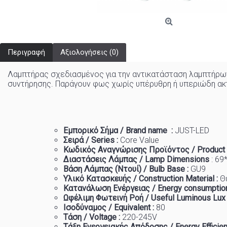
Περιγραφή
Αξιολογήσεις (0)
Λαμπτήρας σχεδιασμένος για την αντικατάσταση λαμπτήρω
συντήρησης. Παράγουν φως χωρίς υπέρυθρη ή υπεριώδη ακτι
Εμπορικό
Σήμα
/ Brand name :
JUST-LED
Σειρά / Series :
Core
Value
Κωδικός Αναγνώρισης Προϊόντος / Product
Διαστάσεις Λάμπας / Lamp Dimensions
: 69
Βάση Λάμπας (Ντουί) / Bulb Base :
GU9
Υλικό Κατασκευής / Construction Material :
Θ
Κατανάλωση Ενέργειας / Energy consumption
Ωφέλιμη Φωτεινή Ροή / Useful Luminous Lux
Ισοδύναμος / Equivalent :
80
Τάση / Voltage :
22
0-245V
Τάξη Ενεργειακής Απόδοσης / Energy Efficien