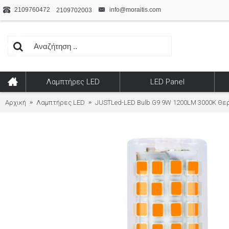
2109760472
info@moraitis.com
2109702003
Λαμπτήρες LED
LED Panel
Αρχική
Λαμπτήρες LED
JUSTLed-LED Bulb G9 9W 1200LM 3000K Θερ