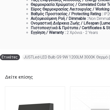
Θερμοκρασία
Χρώματος
/ Correlated Color T
Εύρος Θερμοκρασίας Λειτουργίας / Working
Βαθμός Προστασίας / Protecting Rating :
IP2
Αυξομειούμενη Ροή / Dimmable :
Non Dimma
Ονομαστική Διάρκεια Ζωής / Lifespan (Lume
Πιστοποιητικά
&
Πρότυπα
/ Certificates & S
Εγγύηση / Warranty :
2 Χρόνια - 2 Years
Ετικέτες:
JUSTLed-LED Bulb G9 9W 1200LM 3000K Θερμό 
Δείτε επίσης