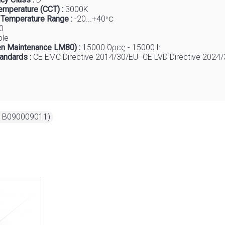
emperature (CCT) :
3
000K
 Temp
e
rature Range :
-20...+40
°C
0
ble
n Maintenance LM80) :
1
5000 Ώρες - 15000 h
tandards :
CE EMC Directive 2014/30/EU- CE LVD Directive 2024
( B090009011)