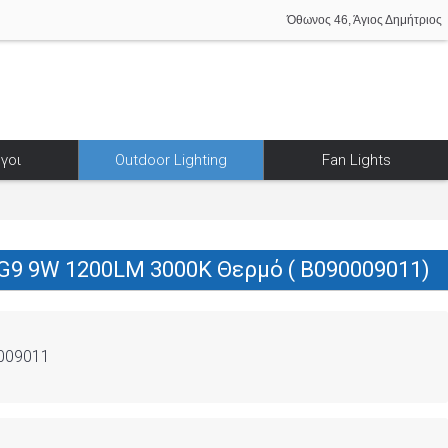
Όθωνος 46, Άγιος Δημήτριος
γοι
Outdoor Lighting
Fan Lights
G9 9W 1200LM 3000K Θερμό ( B090009011)
009011