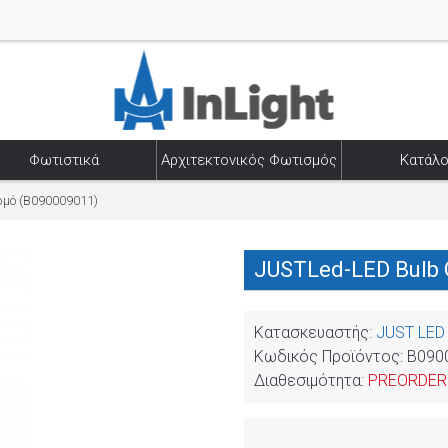
Φωτιστικά
Αρχιτεκτονικός Φωτισμός
Κατάλο
μό (B090009011)
JUSTLed-LED Bulb 
Κατασκευαστής:
JUST LED
Κωδικός Προϊόντος:
B090
Διαθεσιμότητα:
PREORDER