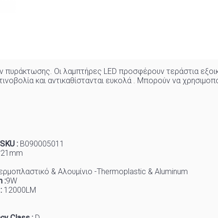
ν πυράκτωσης. Οι λαμπτήρες LED προσφέρουν τεράστια εξοικ
νοβολία και αντικαθίστανται ευκολά . Μπορούν να χρησιμοπ
 SKU :
B090005011
*21mm
ερμοπλαστικό & Αλουμίνιο -Thermoplastic & Aluminum
 :
9
W
 :
1200
0LM
cy Class :
D