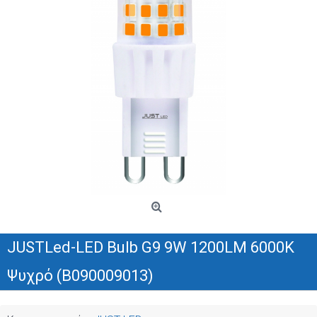
JUSTLed-LED Bulb G9 9W 1200LM 6000K
Ψυχρό (B090009013)