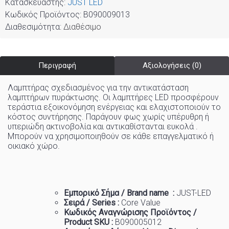
Κατασκευαστής:
JUST LED
Κωδικός Προϊόντος:
B090009013
Διαθεσιμότητα:
Διαθέσιμο
Περιγραφή
Αξιολογήσεις (0)
Λαμπτήρας σχεδιασμένος για την αντικατάσταση
λαμπτήρων πυράκτωσης. Οι λαμπτήρες LED προσφέρουν
τεράστια εξοικονόμηση ενέργειας και ελαχιστοποιούν το
κόστος συντήρησης. Παράγουν φως χωρίς υπέρυθρη ή
υπεριώδη ακτινοβολία και αντικαθίστανται ευκολά .
Μπορούν να χρησιμοποιηθούν σε κάθε επαγγελματικό ή
οικιακό χώρo
.
Εμπορικό
Σήμα
/ Brand name :
JUST-LED
Σειρά / Series :
Core
Value
Κωδικός Αναγνώρισης Προϊόντος /
Product SKU :
B090005012