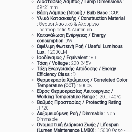
Διαστάσεις Λάμπας / Lamp Dimensions
:
69
*21mm
Βάση Λάμπας (Ντουί) / Bulb Base :
GU9
Υλικό Κατασκευής / Construction Material
:
Θερμοπλαστικό & Αλουμίνιο -
Thermoplastic & Aluminum
Κατανάλωση Ενέργειας / Energy
consumption :
9
W
Ωφέλιμη Φωτεινή Ροή / Useful Luminous
Lux :
1200
0LM
Ισοδύναμος / Equivalent :
80
Τάση / Voltage :
22
0-245V
Τάξη Ενεργειακής Απόδοσης / Energy
Efficiency Class :
D
Θερμοκρασία
Χρώματος
/ Correlated Color
Temperature (CCT) :
6
000K
Εύρος Θερμοκρασίας Λειτουργίας /
Working Temp
e
rature Range :
-20...+40
°C
Βαθμός Προστασίας / Protecting Rating
:
IP20
Αυξομειούμενη Ροή / Dimmable :
Non
Dimmable
Ονομαστική Διάρκεια Ζωής / Lifespan
(Lumen Maintenance LM80) :
1
5000 Ώρες -