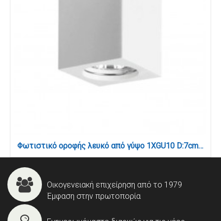
Φωτιστικό οροφής λευκό από γύψο 1XGU10 D:7cm (42165)
Οικογενειακή επιχείρηση από το 1979
Έμφαση στην πρωτοπορία