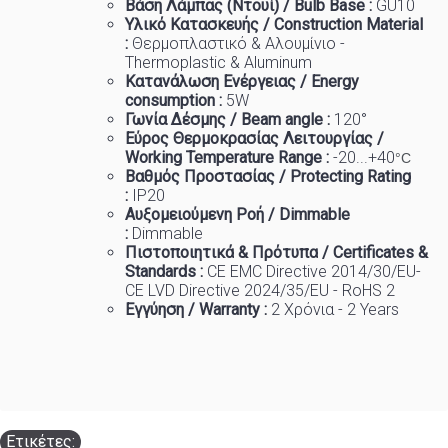
Βάση Λάμπας (Ντουί) / Bulb Base :
GU10
Υλικό Κατασκευής / Construction Material
:
Θερμοπλαστικό & Αλουμίνιο -
Thermoplastic & Aluminum
Κατανάλωση Ενέργειας / Energy
consumption :
5W
Γωνία Δέσμης / Beam angle :
120°
Εύρος Θερμοκρασίας Λειτουργίας /
Working Temp
e
rature Range :
-20...+40
°C
Βαθμός Προστασίας / Protecting Rating
:
IP20
Αυξομειούμενη Ροή / Dimmable
:
Dimmable
Πιστοποιητικά
&
Πρότυπα
/ Certificates &
Standards :
CE EMC Directive 2014/30/EU-
CE LVD Directive 2024/35/EU - RoHS 2
Εγγύηση / Warranty :
2 Χρόνια - 2 Years
Ετικέτες: