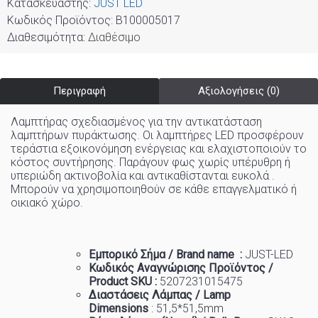
Κατασκευαστής:
JUST LED
Κωδικός Προϊόντος:
B100005017
Διαθεσιμότητα:
Διαθέσιμο
Περιγραφή
Αξιολογήσεις (0)
Λαμπτήρας σχεδιασμένος για την αντικατάσταση
λαμπτήρων πυράκτωσης. Οι λαμπτήρες LED προσφέρουν
τεράστια εξοικονόμηση ενέργειας και ελαχιστοποιούν το
κόστος συντήρησης. Παράγουν φως χωρίς υπέρυθρη ή
υπεριώδη ακτινοβολία και αντικαθίστανται ευκολά .
Μπορούν να χρησιμοποιηθούν σε κάθε επαγγελματικό ή
οικιακό χώρo
.
Εμπορικό
Σήμα
/ Brand name :
JUST-LED
Κωδικός Αναγνώρισης Προϊόντος /
Product SKU :
5207231015475
Διαστάσεις Λάμπας / Lamp
Dimensions
:
51,5*51,5mm