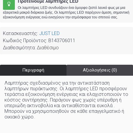
Προτείνουμε λαμπτήρες LED
Οι λαμπτήρες LED συνδυάζουν ένα όμορφο ζεστό λευκό φως με μια
εξαιρετικά μακρά διάρκεια ζωής. Οι λαμπτήρες LED παρέχουν άμεση, σημαντική
εξοικονόμηση ενέργειας ενώ ενισχύουν την ατμόσφαιρα του σπιτιού σας.
Κατασκευαστής:
JUST LED
Κωδικός Προϊόντος:
B143706011
Διαθεσιμότητα:
Διαθέσιμο
Περιγραφή
Αξιολογήσεις (0)
Λαμπτήρας σχεδιασμένος για την αντικατάσταση
λαμπτήρων πυράκτωσης. Οι λαμπτήρες LED προσφέρουν
τεράστια εξοικονόμηση ενέργειας και ελαχιστοποιούν το
κόστος συντήρησης. Παράγουν φως χωρίς υπέρυθρη ή
υπεριώδη ακτινοβολία και αντικαθίστανται ευκολά .
Μπορούν να χρησιμοποιηθούν σε κάθε επαγγελματικό ή
οικιακό χώρo
.