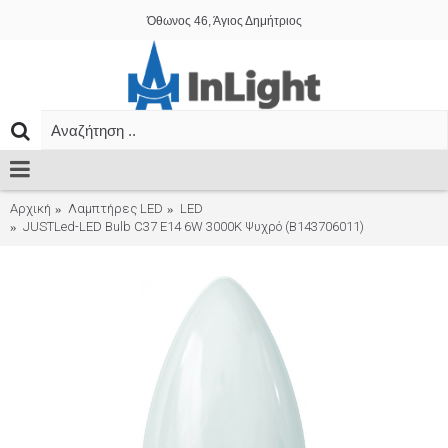
Όθωνος 46, Άγιος Δημήτριος
Αρχική
Λαμπτήρες LED
LED
JUSTLed-LED Bulb C37 E14 6W 3000K Ψυχρό (B143706011)