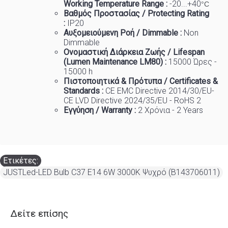
Working Temp
e
rature Range :
-20...+40
°C
Βαθμός Προστασίας / Protecting Rating
:
IP20
Αυξομειούμενη Ροή / Dimmable :
Non
Dimmable
Ονομαστική Διάρκεια Ζωής / Lifespan
(Lumen Maintenance LM80) :
150
00 Ώρες -
15000 h
Πιστοποιητικά
&
Πρότυπα
/ Certificates &
Standards :
CE EMC Directive 2014/30/EU-
CE LVD Directive 2024/35/EU - RoHS 2
Εγγύηση / Warranty :
2 Χρόνια - 2 Years
Ετικέτες:
JUSTLed-LED Bulb C37 E14 6W 3000K Ψυχρό (B143706011)
Δείτε επίσης