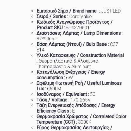
Εμπορικό
Σήμα
/ Brand name :
JUST-LED
Σειρά / Series :
Core Value
Κωδικός Αναγνώρισης Προϊόντος /
Product SKU :
B143706011
Διαστάσεις Λάμπας / Lamp Dimensions
:
37
*99mm
Βάση Λάμπας (Ντουί) / Bulb Base :
C37
E14
Υλικό Κατασκευής / Construction Material
:
Θερμοπλαστικό & Αλουμίνιο -
Thermoplastic & Aluminum
Κατανάλωση Ενέργειας / Energy
consumption :
6W
Ωφέλιμη Φωτεινή Ροή / Useful Luminous
Lux :
66
0LM
Ισοδύναμος / Equivalent :
50
Τάση / Voltage :
170-265V
Τάξη Ενεργειακής Απόδοσης / Energy
Efficiency Class :
E
Θερμοκρασία
Χρώματος
/ Correlated Color
Temperature (CCT) :
3000K
Εύρος Θερμοκρασίας Λειτουργίας /