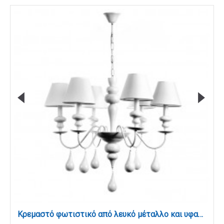
Κρεμαστό φωτιστικό από λευκό μέταλλο και υφασμάτινο καπέλο (5295-6Φ-Λευκό)