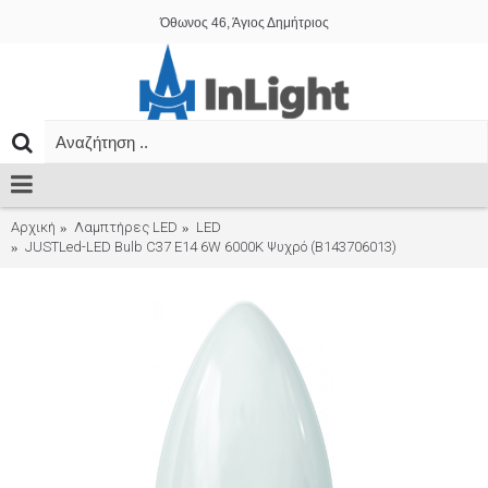
Όθωνος 46, Άγιος Δημήτριος
Αρχική
Λαμπτήρες LED
LED
JUSTLed-LED Bulb C37 E14 6W 6000K Ψυχρό (B143706013)