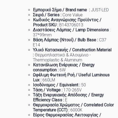
Εμπορικό
Σήμα
/ Brand name :
JUST-LED
Σειρά / Series :
Core Value
Κωδικός Αναγνώρισης Προϊόντος /
Product SKU :
B143706013
Διαστάσεις Λάμπας / Lamp Dimensions
:
37
*99mm
Βάση Λάμπας (Ντουί) / Bulb Base :
C37
E14
Υλικό Κατασκευής / Construction Material
:
Θερμοπλαστικό & Αλουμίνιο -
Thermoplastic & Aluminum
Κατανάλωση Ενέργειας / Energy
consumption :
6W
Ωφέλιμη Φωτεινή Ροή / Useful Luminous
Lux :
66
0LM
Ισοδύναμος / Equivalent :
50
Τάση / Voltage :
170-265V
Τάξη Ενεργειακής Απόδοσης / Energy
Efficiency Class :
Ε
Θερμοκρασία
Χρώματος
/ Correlated Color
Temperature (CCT) :
6
000K
Εύρος Θερμοκρασίας Λειτουργίας /