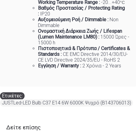
Working Temp
e
rature Range :
-20...+40
°C
Βαθμός Προστασίας / Protecting Rating
:
IP20
Αυξομειούμενη Ροή / Dimmable :
Non
Dimmable
Ονομαστική Διάρκεια Ζωής / Lifespan
(Lumen Maintenance LM80) :
150
00 Ώρες -
15000 h
Πιστοποιητικά
&
Πρότυπα
/ Certificates &
Standards :
CE EMC Directive 2014/30/EU-
CE LVD Directive 2024/35/EU - RoHS 2
Εγγύηση / Warranty :
2 Χρόνια - 2 Years
Ετικέτες:
JUSTLed-LED Bulb C37 E14 6W 6000K Ψυχρό (B143706013)
Δείτε επίσης