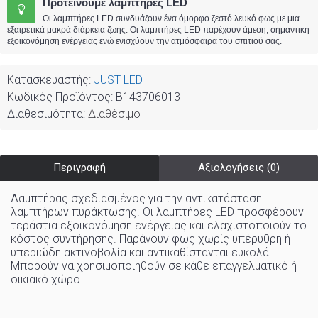
Προτείνουμε λαμπτήρες LED
Οι λαμπτήρες LED συνδυάζουν ένα όμορφο ζεστό λευκό φως με μια
εξαιρετικά μακρά διάρκεια ζωής. Οι λαμπτήρες LED παρέχουν άμεση, σημαντική
εξοικονόμηση ενέργειας ενώ ενισχύουν την ατμόσφαιρα του σπιτιού σας.
Κατασκευαστής:
JUST LED
Κωδικός Προϊόντος:
B143706013
Διαθεσιμότητα:
Διαθέσιμο
Περιγραφή
Αξιολογήσεις (0)
Λαμπτήρας σχεδιασμένος για την αντικατάσταση
λαμπτήρων πυράκτωσης. Οι λαμπτήρες LED προσφέρουν
τεράστια εξοικονόμηση ενέργειας και ελαχιστοποιούν το
κόστος συντήρησης. Παράγουν φως χωρίς υπέρυθρη ή
υπεριώδη ακτινοβολία και αντικαθίστανται ευκολά .
Μπορούν να χρησιμοποιηθούν σε κάθε επαγγελματικό ή
οικιακό χώρo
.