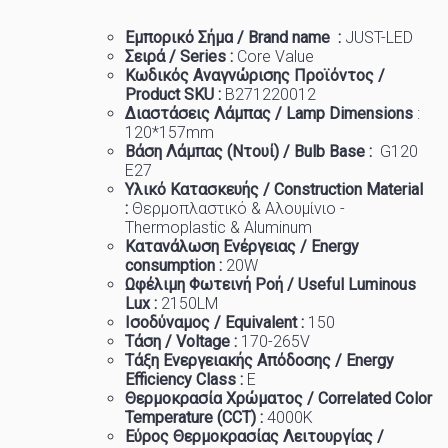
Εμπορικό
Σήμα
/ Brand name :
JUST-LED
Σειρά / Series :
Core Value
Κωδικός Αναγνώρισης Προϊόντος /
Product SKU :
B271220012
Διαστάσεις Λάμπας / Lamp Dimensions
:
12
0*157mm
Βάση Λάμπας (Ντουί) / Bulb Base :
G120
E27
Υλικό Κατασκευής / Construction Material
:
Θερμοπλαστικό & Αλουμίνιο -
Thermoplastic & Aluminum
Κατανάλωση Ενέργειας / Energy
consumption :
20W
Ωφέλιμη Φωτεινή Ροή / Useful Luminous
Lux :
2150
LM
Ισοδύναμος / Equivalent :
150
Τάση / Voltage :
170-265V
Τάξη Ενεργειακής Απόδοσης / Energy
Efficiency Class :
Ε
Θερμοκρασία
Χρώματος
/ Correlated Color
Temperature (CCT) :
4
000K
Εύρος Θερμοκρασίας Λειτουργίας /