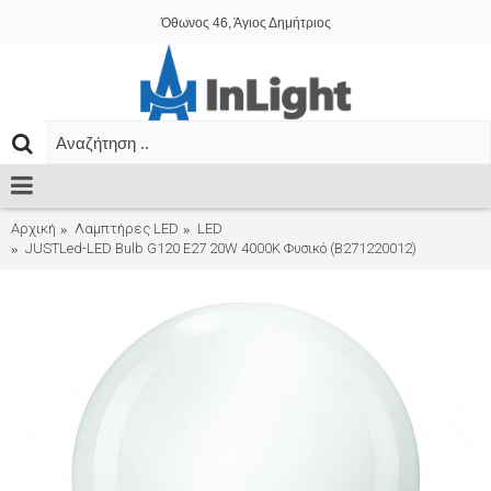
Όθωνος 46, Άγιος Δημήτριος
Αρχική
Λαμπτήρες LED
LED
JUSTLed-LED Bulb G120 E27 20W 4000K Φυσικό (B271220012)