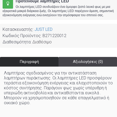
Προτείνουμε λαμπτήρες LED
Οι λαμπτήρες LED συνδυάζουν ένα όμορφο ζεστό λευκό φως με μια
εξαιρετικά μακρά διάρκεια ζωής. Οι λαμπτήρες LED παρέχουν άμεση, σημαντική
εξοικονόμηση ενέργειας ενώ ενισχύουν την ατμόσφαιρα του σπιτιού σας.
Κατασκευαστής:
JUST LED
Κωδικός Προϊόντος:
B271220012
Διαθεσιμότητα:
Διαθέσιμο
Περιγραφή
Αξιολογήσεις (0)
Λαμπτήρας σχεδιασμένος για την αντικατάσταση
λαμπτήρων πυράκτωσης. Οι λαμπτήρες LED προσφέρουν
τεράστια εξοικονόμηση ενέργειας και ελαχιστοποιούν το
κόστος συντήρησης. Παράγουν φως χωρίς υπέρυθρη ή
υπεριώδη ακτινοβολία και αντικαθίστανται ευκολά .
Μπορούν να χρησιμοποιηθούν σε κάθε επαγγελματικό ή
οικιακό χώρo
.