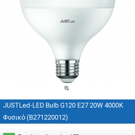
JUSTLed-LED Bulb G120 E27 20W 4000K
Φυσικό (B271220012)