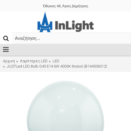
Όθωνος 46, Άγιος Δημήτριος
Αρχική
Λαμπτήρες LED
LED
JUSTLed-LED Bulb G45 E14 6W 4000K Φυσικό (B144506012)