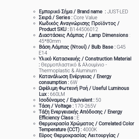
Εμπορικό
Σήμα
/ Brand name :
JUST-LED
Σειρά / Series :
Core Value
Κωδικός Αναγνώρισης Προϊόντος /
Product SKU :
B144506012
Διαστάσεις Λάμπας / Lamp Dimensions
:
45
*80mm
Βάση Λάμπας (Ντουί) / Bulb Base :
G45
E14
Υλικό Κατασκευής / Construction Material
:
Θερμοπλαστικό & Αλουμίνιο -
Thermoplastic & Aluminum
Κατανάλωση Ενέργειας / Energy
consumption :
6W
Ωφέλιμη Φωτεινή Ροή / Useful Luminous
Lux :
660
LM
Ισοδύναμος / Equivalent :
50
Τάση / Voltage :
170-265V
Τάξη Ενεργειακής Απόδοσης / Energy
Efficiency Class :
Ε
Θερμοκρασία
Χρώματος
/ Correlated Color
Temperature (CCT) :
4
000K
Εύρος Θερμοκρασίας Λειτουργίας /