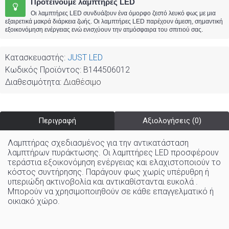
Προτείνουμε λαμπτήρες LED
Οι λαμπτήρες LED συνδυάζουν ένα όμορφο ζεστό λευκό φως με μια
εξαιρετικά μακρά διάρκεια ζωής. Οι λαμπτήρες LED παρέχουν άμεση, σημαντική
εξοικονόμηση ενέργειας ενώ ενισχύουν την ατμόσφαιρα του σπιτιού σας.
Κατασκευαστής:
JUST LED
Κωδικός Προϊόντος:
B144506012
Διαθεσιμότητα:
Διαθέσιμο
Περιγραφή
Αξιολογήσεις (0)
Λαμπτήρας σχεδιασμένος για την αντικατάσταση
λαμπτήρων πυράκτωσης. Οι λαμπτήρες LED προσφέρουν
τεράστια εξοικονόμηση ενέργειας και ελαχιστοποιούν το
κόστος συντήρησης. Παράγουν φως χωρίς υπέρυθρη ή
υπεριώδη ακτινοβολία και αντικαθίστανται ευκολά .
Μπορούν να χρησιμοποιηθούν σε κάθε επαγγελματικό ή
οικιακό χώρo
.