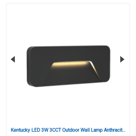
Kentucky LED 3W 3CCT Outdoor Wall Lamp Anthracite D:22cmx8cm (80202040)