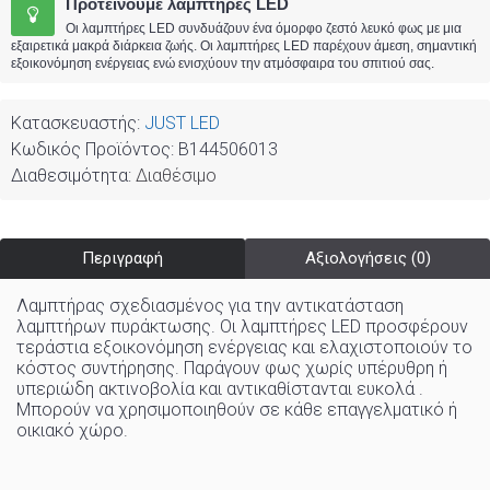
Προτείνουμε λαμπτήρες LED
Οι λαμπτήρες LED συνδυάζουν ένα όμορφο ζεστό λευκό φως με μια
εξαιρετικά μακρά διάρκεια ζωής. Οι λαμπτήρες LED παρέχουν άμεση, σημαντική
εξοικονόμηση ενέργειας ενώ ενισχύουν την ατμόσφαιρα του σπιτιού σας.
Κατασκευαστής:
JUST LED
Κωδικός Προϊόντος:
B144506013
Διαθεσιμότητα:
Διαθέσιμο
Περιγραφή
Αξιολογήσεις (0)
Λαμπτήρας σχεδιασμένος για την αντικατάσταση
λαμπτήρων πυράκτωσης. Οι λαμπτήρες LED προσφέρουν
τεράστια εξοικονόμηση ενέργειας και ελαχιστοποιούν το
κόστος συντήρησης. Παράγουν φως χωρίς υπέρυθρη ή
υπεριώδη ακτινοβολία και αντικαθίστανται ευκολά .
Μπορούν να χρησιμοποιηθούν σε κάθε επαγγελματικό ή
οικιακό χώρo
.