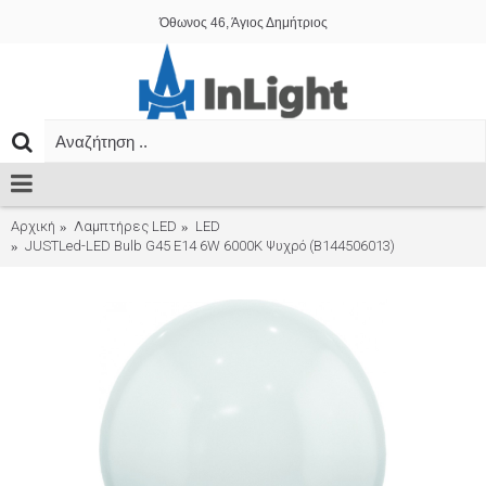
Όθωνος 46, Άγιος Δημήτριος
Αρχική
Λαμπτήρες LED
LED
JUSTLed-LED Bulb G45 E14 6W 6000K Ψυχρό (B144506013)