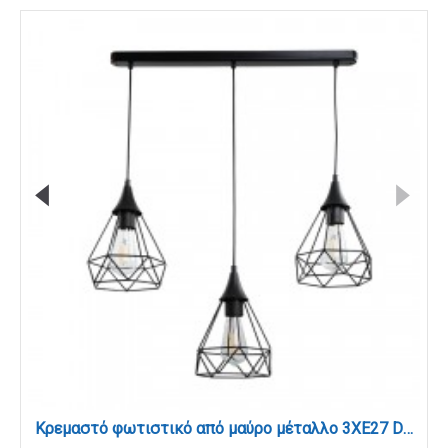
Κρεμαστό φωτιστικό από μαύρο μέταλλο 3XE27 D:60cm (4024-3-BL-RAIL)