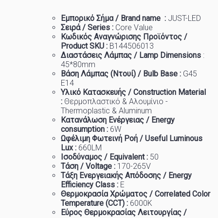
Εμπορικό
Σήμα
/ Brand name :
JUST-LED
Σειρά / Series :
Core Value
Κωδικός Αναγνώρισης Προϊόντος /
Product SKU :
B144506013
Διαστάσεις Λάμπας / Lamp Dimensions
:
45
*80mm
Βάση Λάμπας (Ντουί) / Bulb Base :
G45
E14
Υλικό Κατασκευής / Construction Material
:
Θερμοπλαστικό & Αλουμίνιο -
Thermoplastic & Aluminum
Κατανάλωση Ενέργειας / Energy
consumption :
6W
Ωφέλιμη Φωτεινή Ροή / Useful Luminous
Lux :
660
LM
Ισοδύναμος / Equivalent :
50
Τάση / Voltage :
170-265V
Τάξη Ενεργειακής Απόδοσης / Energy
Efficiency Class :
Ε
Θερμοκρασία
Χρώματος
/ Correlated Color
Temperature (CCT) :
6
000K
Εύρος Θερμοκρασίας Λειτουργίας /