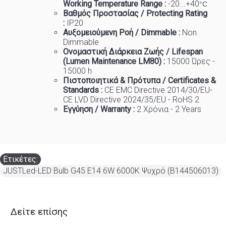
Working Temp
e
rature Range :
-20...+40
°C
Βαθμός Προστασίας / Protecting Rating
:
IP20
Αυξομειούμενη Ροή / Dimmable :
Non
Dimmable
Ονομαστική Διάρκεια Ζωής / Lifespan
(Lumen Maintenance LM80) :
150
00 Ώρες -
15000 h
Πιστοποιητικά
&
Πρότυπα
/ Certificates &
Standards :
CE EMC Directive 2014/30/EU-
CE LVD Directive 2024/35/EU - RoHS 2
Εγγύηση / Warranty :
2 Χρόνια - 2 Years
Ετικέτες:
JUSTLed-LED Bulb G45 E14 6W 6000K Ψυχρό (B144506013)
Δείτε επίσης