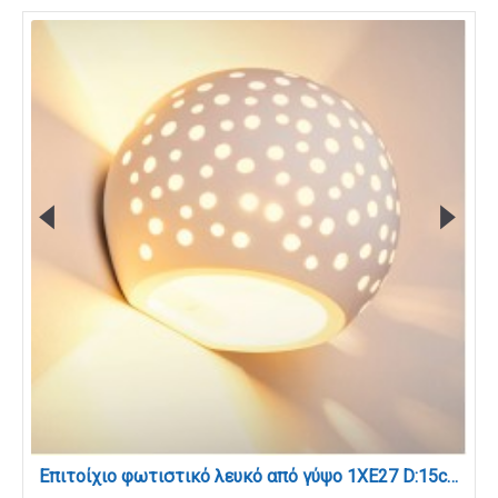
Επιτοίχιο φωτιστικό λευκό από γύψο 1XE27 D:15cm (43421)