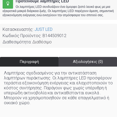
Προτείνουμε λαμπτήρες LED
Οι λαμπτήρες LED συνδυάζουν ένα όμορφο ζεστό λευκό φως με μια
εξαιρετικά μακρά διάρκεια ζωής. Οι λαμπτήρες LED παρέχουν άμεση, σημαντική
εξοικονόμηση ενέργειας ενώ ενισχύουν την ατμόσφαιρα του σπιτιού σας.
Κατασκευαστής:
JUST LED
Κωδικός Προϊόντος:
B144509012
Διαθεσιμότητα:
Διαθέσιμο
Περιγραφή
Αξιολογήσεις (0)
Λαμπτήρας σχεδιασμένος για την αντικατάσταση
λαμπτήρων πυράκτωσης. Οι λαμπτήρες LED προσφέρουν
τεράστια εξοικονόμηση ενέργειας και ελαχιστοποιούν το
κόστος συντήρησης. Παράγουν φως χωρίς υπέρυθρη ή
υπεριώδη ακτινοβολία και αντικαθίστανται ευκολά .
Μπορούν να χρησιμοποιηθούν σε κάθε επαγγελματικό ή
οικιακό χώρo
.