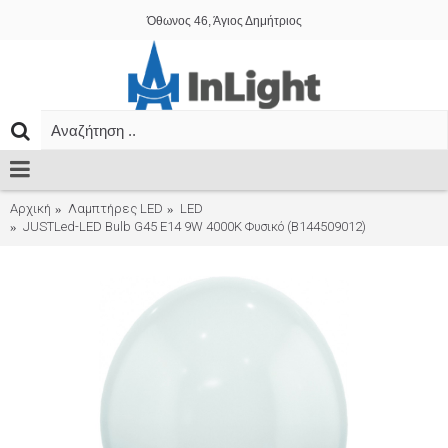
Όθωνος 46, Άγιος Δημήτριος
Αρχική
Λαμπτήρες LED
LED
JUSTLed-LED Bulb G45 E14 9W 4000K Φυσικό (B144509012)