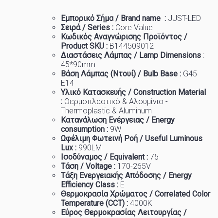
Εμπορικό
Σήμα
/ Brand name :
JUST-LED
Σειρά / Series :
Core Value
Κωδικός Αναγνώρισης Προϊόντος /
Product SKU :
B144509012
Διαστάσεις Λάμπας / Lamp Dimensions
:
45
*90mm
Βάση Λάμπας (Ντουί) / Bulb Base :
G45
E14
Υλικό Κατασκευής / Construction Material
:
Θερμοπλαστικό & Αλουμίνιο -
Thermoplastic & Aluminum
Κατανάλωση Ενέργειας / Energy
consumption :
9W
Ωφέλιμη Φωτεινή Ροή / Useful Luminous
Lux :
99
0LM
Ισοδύναμος / Equivalent :
7
5
Τάση / Voltage :
170-265V
Τάξη Ενεργειακής Απόδοσης / Energy
Efficiency Class :
Ε
Θερμοκρασία
Χρώματος
/ Correlated Color
Temperature (CCT) :
4
000K
Εύρος Θερμοκρασίας Λειτουργίας /